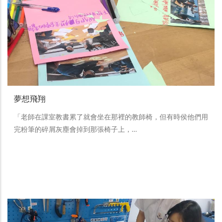
夢想飛翔
「老師在課室教書累了就會坐在那裡的教師椅，但有時侯他們用
完粉筆的碎屑灰塵會掉到那張椅子上，…