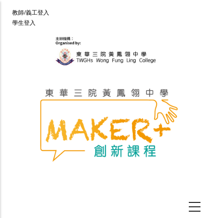
移
User
教師/義工登入
至
學生登入
account
主
menu
內
容