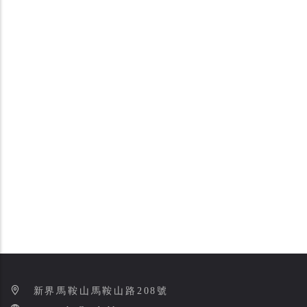
新界馬鞍山馬鞍山路208號