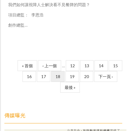
我們如何讓視障人士解決看不見餐牌的問題？
項目總監： 李恩浩
創作總監…
Pagination
First
« 首個
上
‹ 上一個
…
Page
12
Page
13
Page
14
Page
15
page
一
Page
16
Page
17
目
18
Page
19
Page
20
下
下一頁 ›
頁
前
一
Last
最後 »
頁
頁
page
面
傳媒曝光