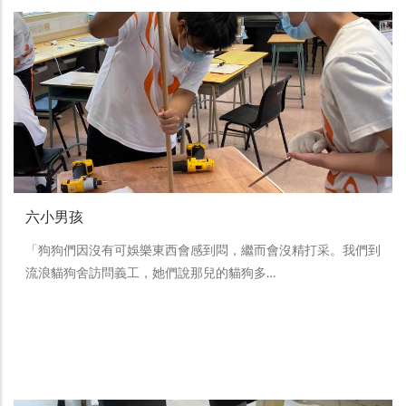
六小男孩
「狗狗們因沒有可娛樂東西會感到悶，繼而會沒精打采。我們到
流浪貓狗舍訪問義工，她們說那兒的貓狗多…