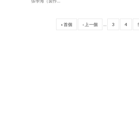
張學海（製作…
Pagination
First
« 首個
上
‹ 上一個
…
Page
3
Page
4
page
一
頁