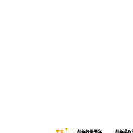
移
User
至
account
主
menu
內
容
Main
主頁
創新教學團隊
創新課程
navigation