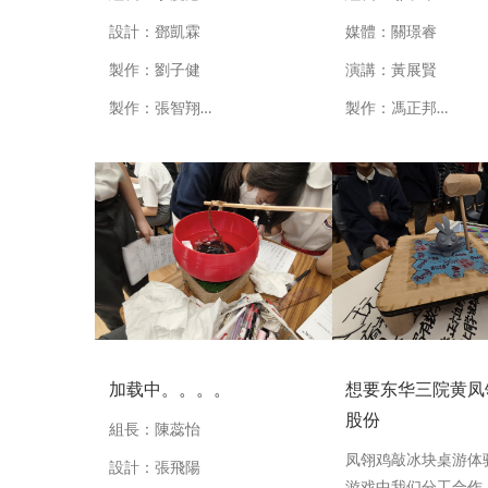
設計：鄧凱霖
媒體：關璟睿
製作：劉子健
演講：黃展賢
製作：張智翔…
製作：馮正邦…
加载中。。。。
想要东华三院黄凤
股份
組長：陳蕊怡
凤翎鸡敲冰块桌游体
設計：張飛陽
游戏中我们分工合作