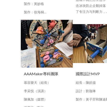
製作：黃妙格
击冰块防止企鹅掉落
了专注力与判断力，
製作：徐海桐…
AAAMaker專科團隊
國際設計MVP
慕容樂天（組長）
組長：陳皓揚
李采悦（演講）
設計：劉珈琳
陳佩加（媒體）
製作：黃子羿和陳迪