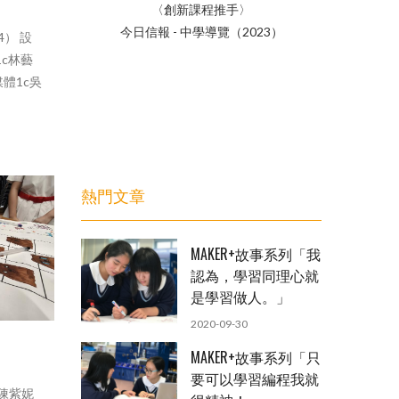
客學解難〉
〈
創新課程推手
〉
〈
東華三院黃
9）
今日信報 - 中學導覽（
2023
）
） 設
今日信
1c林藝
媒體1c吳
熱門文章
MAKER+故事系列「我
認為，學習同理心就
是學習做人。」
2020-09-30
MAKER+故事系列「只
要可以學習編程我就
陳紫妮