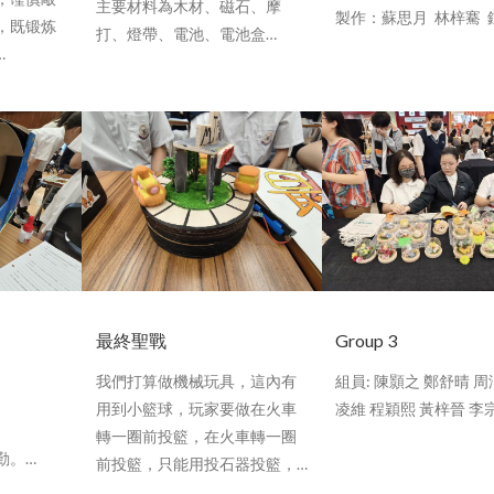
主要材料為木材、磁石、摩
製作：蘇思月 林梓騫 
，既锻炼
打、燈帶、電池、電池盒…
…
Facebook
Twitter
WhatsApp
WeChat
Facebook
Twitter
WhatsApp
WeCh
最終聖戰
Group 3
我們打算做機械玩具，這內有
組員: 陳顥之 鄭舒晴 周
用到小籃球，玩家要做在火車
凌維 程穎熙 黃梓晉 李
轉一圈前投籃，在火車轉一圈
勤。…
前投籃，只能用投石器投籃，…