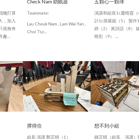
Check Nam 助眠器
五顆心一顆球
〈自創
MAKER+
創客課程
—
〈發明沙灘輪椅 學做創
跳出書本，裝備處世軟實力〉
《東周刊》（201
起我哋打算
Teammate:
演講和組長1c蕭晴霞（4
香港設計中心知識設計學院（
2020
）
人，加入
計1c孫紫妮（5） 製作
Lau Cheuk Nam , Lam Wai Yan ,
只係無奇
婷（2） 黃詩語（8） 
Choi Tsz…
有趣…
曉彤（9） …
撑得住
想不到小組
組長 演講 鄭芷晴（1）
鍾芷晴（組長、演講）